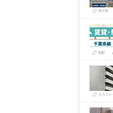
海士町
柏駅
タカラレ