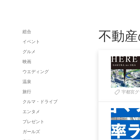
不動産
総合
イベント
グルメ
映画
ウエディング
温泉
旅行
宇都宮グ
クルマ・ドライブ
エンタメ
プレゼント
ガールズ