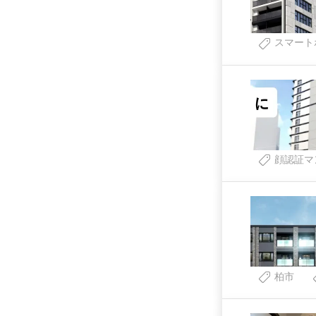
スマート
顔認証マ
柏市